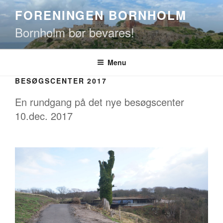
Videre
FORENINGEN BORNHOLM
til
Bornholm bør bevares!
indhold
Menu
BESØGSCENTER 2017
En rundgang på det nye besøgscenter
10.dec. 2017