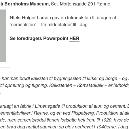
00 på Bornholms Museum,
Sct. Mortensgade 29 i Rønne.
Niels-Holger Larsen gav en introduktion til brugen af
”cementsten” – fra middelalder til i dag.
Se foredragets Powerpoint
HER
har man brudt kalksten til bygningssten til kirker og borge – og 
l til opmuring og fugning. Kalkstenen – Komstadkalk – er lerhold
.
 anlagt en fabrik i Limensgade til produktion af alun og cement.
 cementfabrikker i Rønne, og en ved Rispebjerg. Produktion af 
de, men cementproduktionen fortsatte helt frem til 1920, hvor de
Den brød dog hurtigt sammen og blev nedrevet i 1940erne. I dag