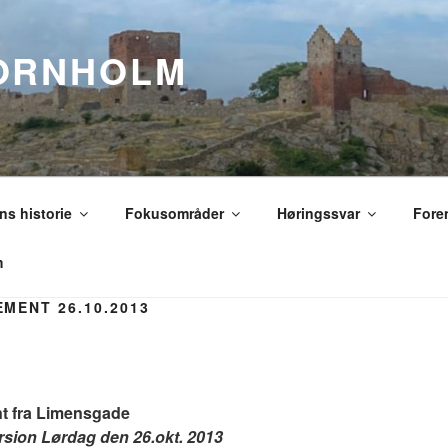
ORNHOLM
s historie
Fokusområder
Høringssvar
Fore
m
MENT 26.10.2013
t fra Limensgade
rsion Lørdag den 26.okt.
2013