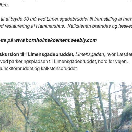
lbro.
e til at bryde 30 m3 ved Limensgadebruddet til fremstilling af mørte
 med restaurering af Hammershus. Kalkstenen brændes og læsk
tte på
www.bornholmskcement.weebly.com
 ekskursion til i Limensgadebruddet,
Limensgaden,
hvor Læsåen
 ved parkeringspladsen til Limensgadebruddet, nord for vejen.
 alunskiferbruddet og kalkstensbruddet.