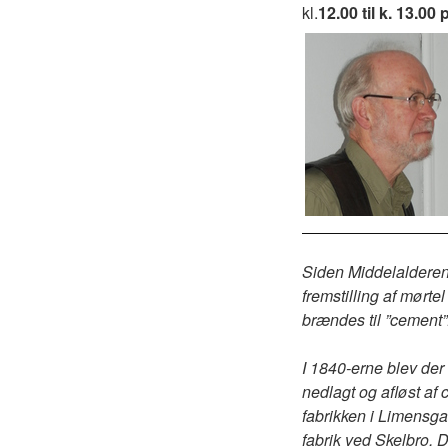
kl.
12.00 til k. 13.
Siden Middelalderen 
fremstilling af mørte
brændes til ”cement”
I 1840-erne blev der
nedlagt og afløst af
fabrikken i Limensga
fabrik ved Skelbro. 