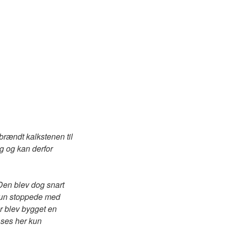
brændt kalkstenen til
ig og kan derfor
 Den blev dog snart
alun stoppede med
r blev bygget en
 ses her kun