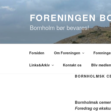
Videre
til
FORENINGEN B
indhold
Bornholm bør bevares!
Forsiden
Om Foreningen
Foreningen
Links&Arkiv
Kontakt os
Bliv medle
BORNHOLMSK CE
Bornholmsk cemen
Foredrag og eksku