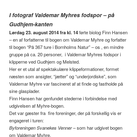
I fotograf Valdemar Myhres fodspor – på
Gudhjem-kanten
Lørdag 23. august 2014 fra kl. 14
førte biolog Finn Hansen
– en af forfatterne til bogen om Valdemar Myhre og forfatter
til bogen “På 367 ture i Bornholms Natur” – os , en mindre
gruppe på ca. 20 personer, i Valdemar Myhres fodspor i
klipperne ved Gudhjem og Melsted.
Her er et utal af spektakulære klippeformationer, formet
næsten som ansigter, “jætter” og “underjordiske”, som
Valdemar Myhre var fascineret af at finde og fastholde på
sine glasplader.
Finn Hansen har genfundet stederne i forbindelse med
udgivelsen af Myhre-bogen.
Det var gæster fra fire foreninger, der på forskellig vis er
engageret i turen:
Byforeningen Svanekes Venner
– som har udgivet bogen
om Valdemar Myhre.