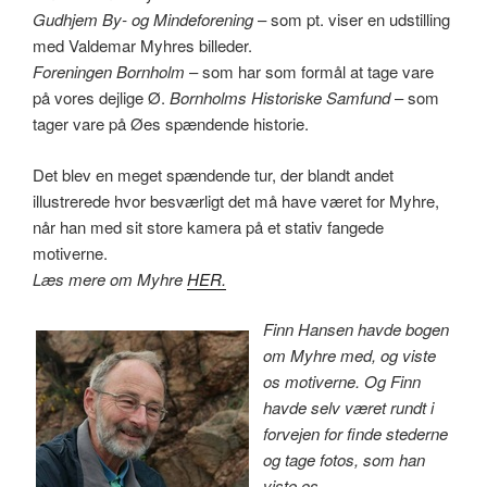
Gudhjem By- og Mindeforening
– som pt. viser en udstilling
med Valdemar Myhres billeder.
Foreningen Bornholm
– som har som formål at tage vare
på vores dejlige Ø.
Bornholms Historiske Samfund
– som
tager vare på Øes spændende historie.
Det blev en meget spændende tur
, der blandt andet
illustrerede hvor besværligt det må have været for Myhre,
når han med sit store kamera på et stativ fangede
motiverne.
Læs mere om Myhre
HER.
Finn Hansen havde bogen
om Myhre med, og viste
os motiverne. Og Finn
havde selv været rundt i
forvejen for finde stederne
og tage fotos, som han
viste os.