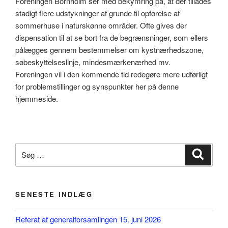
Foreningen Bornholm ser med bekymring på, at der tillades
stadigt flere udstykninger af grunde til opførelse af
sommerhuse i naturskønne områder. Ofte gives der
dispensation til at se bort fra de begrænsninger, som ellers
pålægges gennem bestemmelser om kystnærhedszone,
søbeskyttelseslinje, mindesmærkenærhed mv.
Foreningen vil i den kommende tid redegøre mere udførligt
for problemstillinger og synspunkter her på denne
hjemmeside.
Søg
Søg
efter:
SENESTE INDLÆG
Referat af generalforsamlingen 15. juni 2026