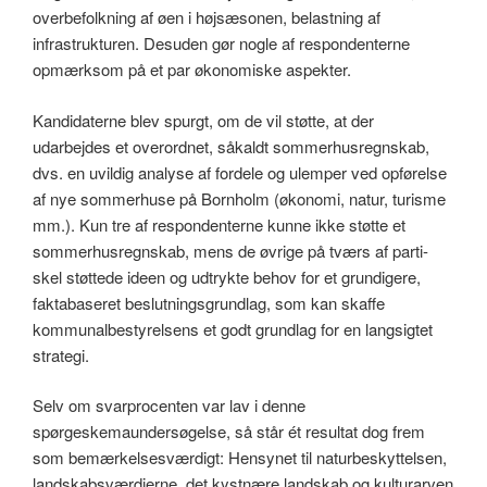
overbefolkning af øen i højsæsonen, belastning af
infrastrukturen. Desuden gør nogle af respondenterne
opmærksom på et par økonomiske aspekter.
Kandidaterne blev spurgt, om de vil støtte, at der
udarbejdes et overordnet, såkaldt sommerhusregnskab,
dvs. en uvildig analyse af fordele og ulemper ved opførelse
af nye sommerhuse på Bornholm (økonomi, natur, turisme
mm.). Kun tre af respondenterne kunne ikke støtte et
sommerhusregnskab, mens de øvrige på tværs af parti-
skel støttede ideen og udtrykte behov for et grundigere,
faktabaseret beslutningsgrundlag, som kan skaffe
kommunalbestyrelsens et godt grundlag for en langsigtet
strategi.
Selv om svarprocenten var lav i denne
spørgeskemaundersøgelse, så står ét resultat dog frem
som bemærkelsesværdigt: Hensynet til naturbeskyttelsen,
landskabsværdierne, det kystnære landskab og kulturarven