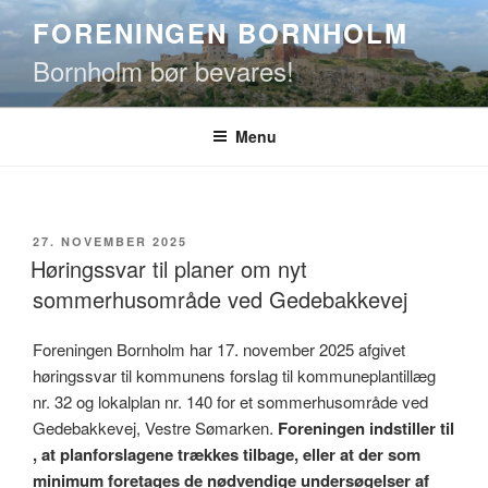
Videre
FORENINGEN BORNHOLM
til
Bornholm bør bevares!
indhold
Menu
UDGIVET
27. NOVEMBER 2025
DEN
Høringssvar til planer om nyt
sommerhusområde ved Gedebakkevej
Foreningen Bornholm har 17. november 2025 afgivet
høringssvar til kommunens forslag til kommuneplantillæg
nr. 32 og lokalplan nr. 140 for et sommerhusområde ved
Gedebakkevej, Vestre Sømarken.
Foreningen indstiller til
, at planforslagene trækkes tilbage, eller at der som
minimum foretages de nødvendige undersøgelser af