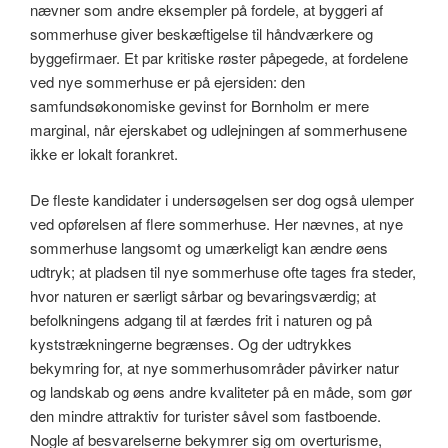
nævner som andre eksempler på fordele, at byggeri af
sommerhuse giver beskæftigelse til håndværkere og
byggefirmaer. Et par kritiske røster påpegede, at fordelene
ved nye sommerhuse er på ejersiden: den
samfundsøkonomiske gevinst for Bornholm er mere
marginal, når ejerskabet og udlejningen af sommerhusene
ikke er lokalt forankret.
De fleste kandidater i undersøgelsen ser dog også ulemper
ved opførelsen af flere sommerhuse. Her nævnes, at nye
sommerhuse langsomt og umærkeligt kan ændre øens
udtryk; at pladsen til nye sommerhuse ofte tages fra steder,
hvor naturen er særligt sårbar og bevaringsværdig; at
befolkningens adgang til at færdes frit i naturen og på
kyststrækningerne begrænses. Og der udtrykkes
bekymring for, at nye sommerhusområder påvirker natur
og landskab og øens andre kvaliteter på en måde, som gør
den mindre attraktiv for turister såvel som fastboende.
Nogle af besvarelserne bekymrer sig om overturisme,