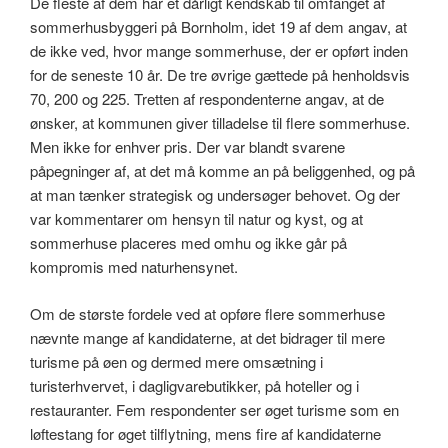
De fleste af dem har et dårligt kendskab til omfanget af
sommerhusbyggeri på Bornholm, idet 19 af dem angav, at
de ikke ved, hvor mange sommerhuse, der er opført inden
for de seneste 10 år. De tre øvrige gættede på henholdsvis
70, 200 og 225. Tretten af respondenterne angav, at de
ønsker, at kommunen giver tilladelse til flere sommerhuse.
Men ikke for enhver pris. Der var blandt svarene
påpegninger af, at det må komme an på beliggenhed, og på
at man tænker strategisk og undersøger behovet. Og der
var kommentarer om hensyn til natur og kyst, og at
sommerhuse placeres med omhu og ikke går på
kompromis med naturhensynet.
Om de største fordele ved at opføre flere sommerhuse
nævnte mange af kandidaterne, at det bidrager til mere
turisme på øen og dermed mere omsætning i
turisterhvervet, i dagligvarebutikker, på hoteller og i
restauranter. Fem respondenter ser øget turisme som en
løftestang for øget tilflytning, mens fire af kandidaterne