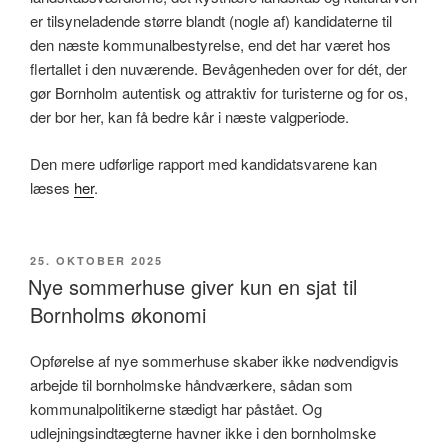
er tilsyneladende større blandt (nogle af) kandidaterne til
den næste kommunalbestyrelse, end det har været hos
flertallet i den nuværende. Bevågenheden over for dét, der
gør Bornholm autentisk og attraktiv for turisterne og for os,
der bor her, kan få bedre kår i næste valgperiode.
Den mere udførlige rapport med kandidatsvarene kan
læses
her
.
UDGIVET
25. OKTOBER 2025
DEN
Nye sommerhuse giver kun en sjat til
Bornholms økonomi
Opførelse af nye sommerhuse skaber ikke nødvendigvis
arbejde til bornholmske håndværkere, sådan som
kommunalpolitikerne stædigt har påstået. Og
udlejningsindtægterne havner ikke i den bornholmske