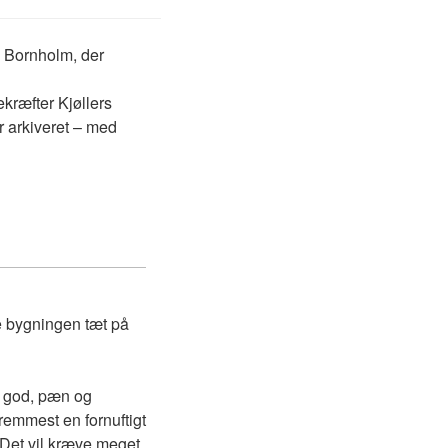
n Bornholm, der
kræfter Kjøllers
r arkiveret – med
de bygningen tæt på
i god, pæn og
remmest en fornuftigt
 Det vil kræve meget