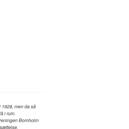
 i 1928, men da så
 i ruin.
Foreningen Bornholm
dsættelse.