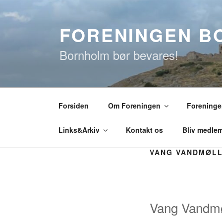
Videre
til
FORENINGEN B
indhold
Bornholm bør bevares!
Forsiden
Om Foreningen
Foreningen
Links&Arkiv
Kontakt os
Bliv medle
VANG VANDMØL
Vang Vandmø