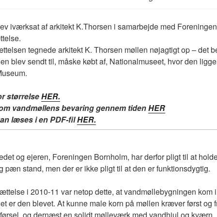
lev iværksat af arkitekt K.Thorsen i samarbejde med Foreninge
ttelse.
ttelsen tegnede arkitekt K. Thorsen møllen nøjagtigt op – det be
gen blev sendt til, måske købt af, Nationalmuseet, hvor den ligge
Museum.
or størrelse
HER.
om vandmøllens bevaring gennem tiden
HER
kan læses i en PDF-fil
HER.
edet og ejeren, Foreningen Bornholm, har derfor pligt til at hol
g pæn stand, men der er ikke pligt til at den er funktionsdygtig.
ættelse i 2010-11 var netop dette, at vandmøllebygningen kom 
det er den blevet. At kunne male korn på møllen kræver først og f
lførsel, og dernæst en solidt mølleværk med vandhjul og kværn.