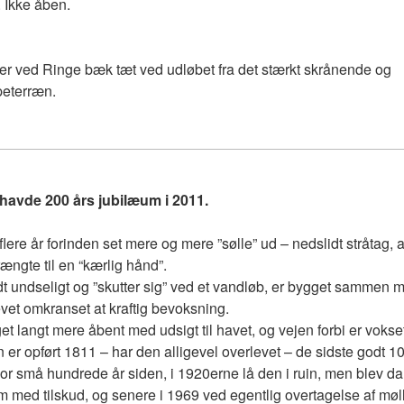
. Ikke åben.
er ved Ringe bæk tæt ved udløbet fra det stærkt skrånende og
peterræn.
havde 200 års jubilæum i 2011.
lere år forinden set mere og mere ”sølle” ud – nedslidt stråtag,
ængte til en “kærlig hånd”.
dt undseligt og ”skutter sig” ved et vandløb, er bygget sammen 
et omkranset at kraftig bevoksning.
get langt mere åbent med udsigt til havet, og vejen forbi er vokse
n er opført 1811 – har den alligevel overlevet – de sidste godt 1
 For små hundrede år siden, i 1920erne lå den i ruin, men blev da
med tilskud, og senere i 1969 ved egentlig overtagelse af møl