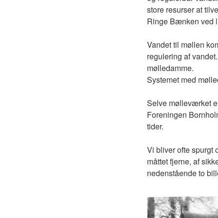
store resurser at til
Ringe Bænken ved lig
Vandet til møllen k
regulering af vandet.
mølledamme.
Systemet med mølle
Selve mølleværket er 
Foreningen Bornholm h
tider.
Vi bliver ofte spurg
måttet fjerne, af sik
nedenstående to bill