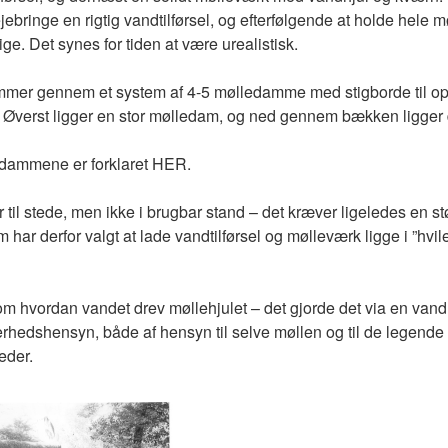
vejebringe en rigtig vandtilførsel, og efterfølgende at holde hel
e. Det synes for tiden at være urealistisk.
ommer gennem et system af 4-5 mølledamme med stigborde til o
Øverst ligger en stor mølledam, og ned gennem bækken ligger
dammene er forklaret HER.
til stede, men ikke i brugbar stand – det kræver ligeledes en st
ar derfor valgt at lade vandtilførsel og mølleværk ligge i ”hvile
t om hvordan vandet drev møllehjulet – det gjorde det via en van
kerhedshensyn, både af hensyn til selve møllen og til de legende 
eder.