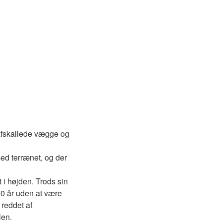
 afskallede vægge og
med terrænet, og der
t i højden. Trods sin
00 år uden at være
 reddet af
len.