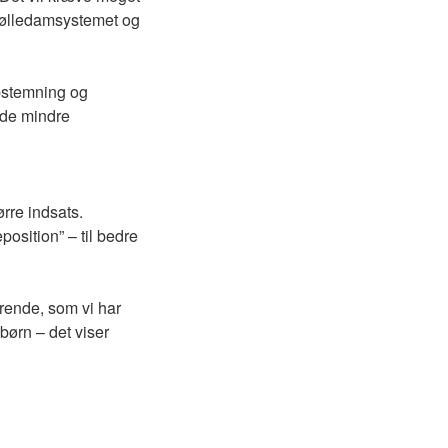
e mølledamsystemet og
pstemning og
 de mindre
ørre indsats.
position” – til bedre
drende, som vi har
børn – det viser