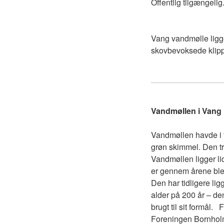
Offentlig tilgængelig
Vang vandmølle ligg
skovbevoksede klip
Vandmøllen i Vang 
Vandmøllen havde i f
grøn skimmel. Den tr
Vandmøllen ligger li
er gennem årene blev
Den har tidligere lig
alder på 200 år – de
brugt til sit formål.
Foreningen Bornholm 