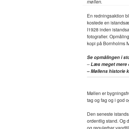
møllen.
En redningsaktion b
kostede en istandsæ
I1928 inden istandsæ
fotografier. Opmålin
kopi på Bornholms 
Se opmålingen i st
–
Læs meget mere 
– Møllens historie 
Møllen er bygningsfr
tag og fag og i god o
Den seneste istands
ordentlig stand. Og 
og regulerbar vandti