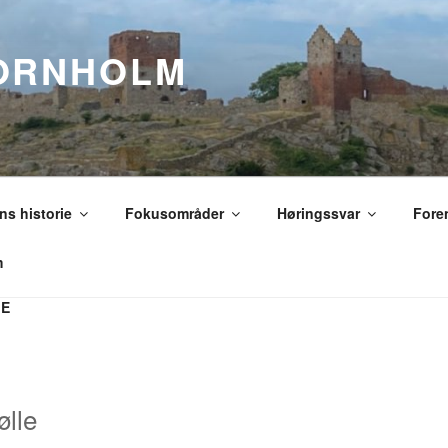
ORNHOLM
s historie
Fokusområder
Høringssvar
Fore
m
LE
lle