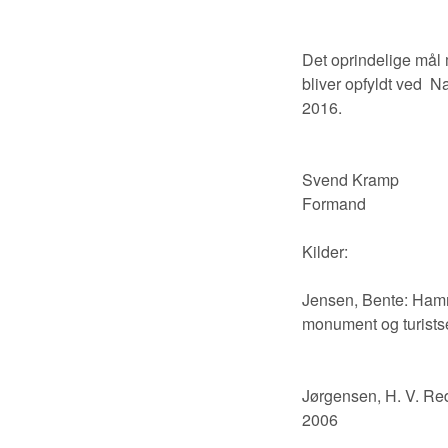
Det oprindelige mål
bliver opfyldt ved N
2016.
Svend Kramp
Formand
Kilder:
Jensen, Bente: Hamm
monument og turists
Jørgensen, H. V. Re
2006