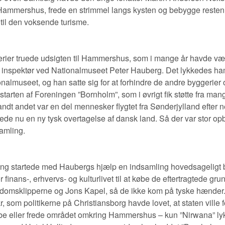
 Hammershus, frede en strimmel langs kysten og bebygge resten 
 til den voksende turisme.
rier truede udsigten til Hammershus, som i mange år havde væ
af inspektør ved Nationalmuseet Peter Hauberg. Det lykkedes ha
nalmuseet, og han satte sig for at forhindre de andre byggerier o
tarten af Foreningen ”Bornholm”, som i øvrigt fik støtte fra man
andt andet var en del mennesker flygtet fra Sønderjylland efter n
tede nu en ny tysk overtagelse af dansk land. Så der var stor op
samling.
ing startede med Haubergs hjælp en indsamling hovedsageligt b
finans-, erhvervs- og kulturlivet til at købe de eftertragtede gr
omsklipperne og Jons Kapel, så de ikke kom på tyske hænder.
r, som politikerne på Christiansborg havde lovet, at staten ville
købe eller frede området omkring Hammershus – kun ”Nirwana” ly