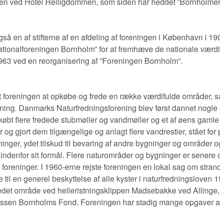
n ved Hotel Helligdommen, som siden har heddet ”Bornholmer
så en af stifterne af en afdeling af foreningen i København i 19
ationalforeningen Bornholm” for at fremhæve de nationale værdie
963 ved en reorganisering af ”Foreningen Bornholm”.
t foreningen at opkøbe og frede en række værdifulde områder, så
ning. Danmarks Naturfredningsforening blev først dannet nogle 
øbt flere fredede stubmøller og vandmøller og et af øens gamle 
g gjort dem tilgængelige og anlagt flere vandrestier, stået for 
ninger, ydet tilskud til bevaring af andre bygninger og områder o
denfor sit formål. Flere naturområder og bygninger er senere ov
e foreninger. I 1960-erne rejste foreningen en lokal sag om stran
e til en generel beskyttelse af alle kyster i naturfredningsloven 
fredet område ved helleristningsklippen Madsebakke ved Allinge,
kassen Bornholms Fond. Foreningen har stadig mange opgaver at