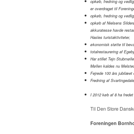
opkøb, fredning og vedli
er overdraget til Foreni
opkøb, fredning og vedli
opkøb af Nielsens Silder
akkuratesse havde restaur
Hasles turistaktiviteter,
økonomisk støtte til beva
totalrestaurering af Egeb
Har stillet Tejn Stubmølle
Møllen kaldes nu Melsted
Fejrede 100 års jubilæet
Fredning af Svartingedal
I 2012 køb af 8 ha frede
Til Den Store Dansk
Foreningen Bornh