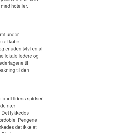
med hoteller,
ret under
m at købe
g er uden tvivl en af
ge lokale ledere og
ederlagene til
bakning til den
landt tidens spidser
unde nær
 Det lykkedes
 fordoble. Pengene
kkedes det ikke at