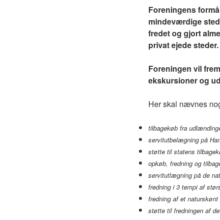
Foreningens formål
mindeværdige steder
fredet og gjort alm
privat ejede steder.
Foreningen vil fre
ekskursioner og ud
Her skal nævnes nogl
tilbagekøb fra udlænding
servitutbelægning på Ham
støtte til statens tilba
opkøb, fredning og tilba
servitutlægning på de na
fredning i 3 tempi af st
fredning af et naturskøn
støtte til fredningen af d