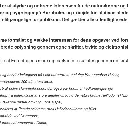
 er at styrke og udbrede interessen for de naturskønne og 
 og bygninger på Bornholm, og arbejde for, at disse steder
en-tilgængelige for publikum. Det gælder alle offentligt ejed
mme formålet og vække interessen for dens opgaver ved for
brede oplysning gennem egne skrifter, trykte og elektronis
e af Foreningens store og markante resultater gennem de først
e og servitutbelægning på hele forterrænet omkring Hammershus Ruiner,
mersholms 200 tdl. store areal,
gekøb af selve Hammerknuden, der også var kommet i udlændinges eje,
gekøb fra udlændinge af store arealer omkring de naturskønne Hellig­domsklip
turskønne partier omkring Jons Kapel,
ørstedelen af Paradisbakkerne med Helledsbakkerne og Klint,
t område ved Nørremark,
et store naturreservat i Ølene,