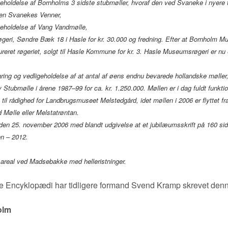
geholdelse af Bornholms 3 sidste stubmøller, hvoraf den ved Svaneke i nyere 
ngen Svanekes Venner,
geholdelse af Vang Vandmølle,
øgeri, Søndre Bæk 18 i Hasle for kr. 30.000 og fredning. Efter at Bornholm 
eret røgeriet, solgt til Hasle Kommune for kr. 3. Hasle Museumsrøgeri er nu 
ring og vedligeholdelse af at antal af øens endnu bevarede hollandske møller
y Stubmølle i årene 1987–99 for ca. kr. 1.250.000. Møllen er i dag fuldt funkti
 til rådighed for Landbrugsmuseet Melstedgård, idet møllen i 2006 er flyttet fra
 Mølle eller Melstatrøntan.
 den 25. november 2006 med blandt udgivelse at et jubilæumsskrift på 160 sid
en – 2012.
t areal ved Madsebakke med helleristninger.
e Encyklopædi har tidligere formand Svend Kramp skrevet denne
olm