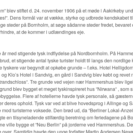
” blev stiftet d. 24. november 1906 på et møde i Aakirkeby und
s!”. Dens formål var at vække, styrke og udbrede kendskabet t
ge steder på Bornholm, at søge sådanne steder fredet, bevaret og
rhindre, at de kommer i udlændinges eje.
e år med stigende tysk indflydelse på Nordbornholm. På Hamme
rud, et stigende antal tyske turister holdt til langs den nordlige 
e tyskere var begyndt at opkøbe grunde – f.eks. Hotel Helligd
og Klo’s Hotel i Sandvig, en gård i Sandvig blev købt og revet 
Strandschloss”. Tre grunde ved vejen nær Hammershus blev ligele
grund blev bygget et meget tyskinspireret hus ”Nirwana” , som sk
ebyggelse. Flere af hotellerne havde tysk personale, så gæstern
r deres ophold. Tysk var ved at blive hovedsprog i Allinge og S
 mod turisterne voksede. Den brød ud, da ”Berliner Lokal-Anzei
e en tilsyneladende stilfærdig beretning om feriedagene på Bor
rne ville bygge et ”Neu Berlin” på jorderne ved Hammershus. De
lyde over. Samtidig havde den unge forfatter Martin Andersen Nex