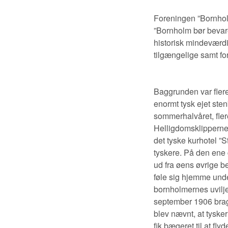
Foreningen ”Bornholm
”Bornholm bør bevare
historisk mindeværdi
tilgængelige samt fo
Baggrunden var fler
enormt tysk ejet stenb
sommerhalvåret, fler
Helligdomsklipperne 
det tyske kurhotel ”
tyskere. På den ene 
ud fra øens øvrige b
føle sig hjemme unde
bornholmernes uvilje
september 1906 bragt
blev nævnt, at tyske
fik bægeret til at f