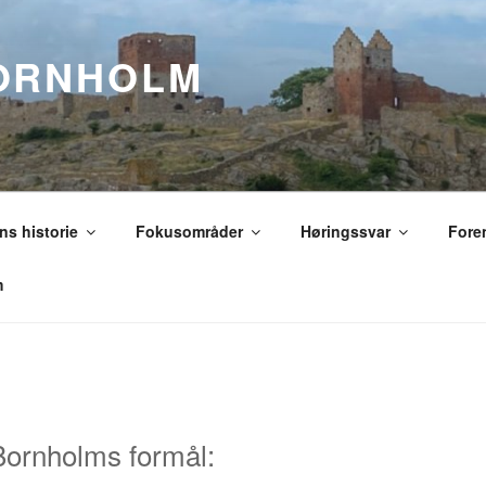
ORNHOLM
s historie
Fokusområder
Høringssvar
Fore
m
Bornholms formål: