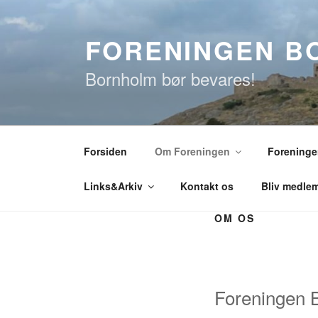
Videre
til
FORENINGEN B
indhold
Bornholm bør bevares!
Forsiden
Om Foreningen
Foreningen
Links&Arkiv
Kontakt os
Bliv medle
OM OS
Foreningen 