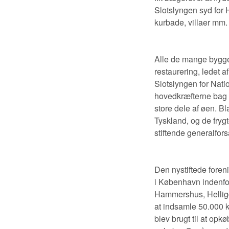
Slotslyngen syd for
kurbade, villaer mm.
Alle de mange bygge
restaurering, ledet 
Slotslyngen for Natio
hovedkræfterne bag s
store dele af øen. Bl
Tyskland, og de fryg
stiftende generalfor
Den nystiftede foren
i København indenfor 
Hammershus, Helligd
at indsamle 50.000 k
blev brugt til at op