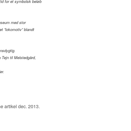
tid for et symbolsk beløb
Museum med stor
et ”lokomotiv” blandt
,
onsdygtig.
 Tejn til Melstedgård,
er.
 artikel dec. 2013.