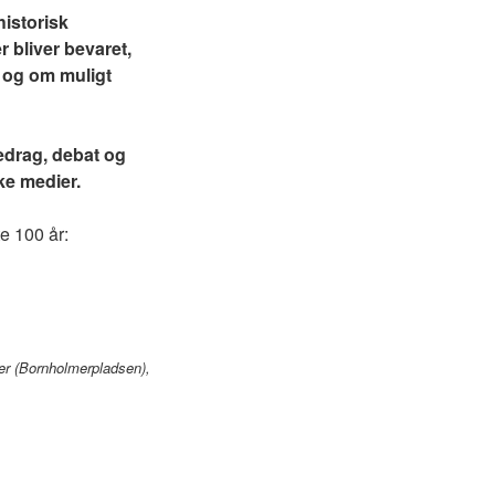
historisk
 bliver bevaret,
e og om muligt
edrag, debat og
ke medier.
e 100 år:
per (Bornholmerpladsen),