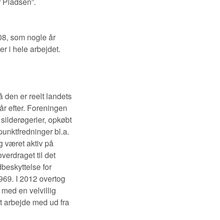
 Pladsen”.
08, som nogle år
r i hele arbejdet.
 den er reelt landets
år efter. Foreningen
silderøgerier, opkøbt
punktfredninger bl.a.
g været aktiv på
erdraget til det
dbeskyttelse for
1969. I 2012 overtog
 med en velvillig
 arbejde med ud fra