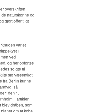
er overskriften
il de naturskønne og
 gjort offentligt
rknuden var et
klippekyst i
ommen ved
ned, og her opførtes
des solgte til
ilte sig væsentligt
e fra Berlin kunne
andvig, så
ger” den 1.
nholm. I artiklen
t blev dråben, som
ø planer om at købe