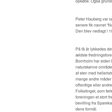
opkøbe. Også grunde
Peter Hauberg var og
senere fik navnet ”N
Den blev nedlagt i 1
På få år lykkedes de
ældste fredningsfore
Bornholm har siden k
naturskønne områder o
af sten med hellerist
mange andre måder in
offentlige eller andr
Folketinget, som ført
foreningen et stort 
bevilling fra Spare
dens formål.