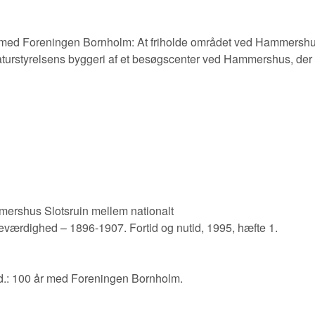
 med Foreningen Bornholm: At friholde området ved Hammershu
aturstyrelsens byggeri af et besøgscenter ved Hammershus, der s
ershus Slotsruin mellem nationalt
eværdighed – 1896-1907. Fortid og nutid, 1995, hæfte 1.
d.: 100 år med Foreningen Bornholm.